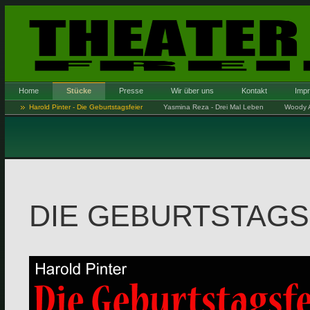
Home
Stücke
Presse
Wir über uns
Kontakt
Imp
Harold Pinter - Die Geburtstagsfeier
Yasmina Reza - Drei Mal Leben
Woody A
DIE GEBURTSTAGS