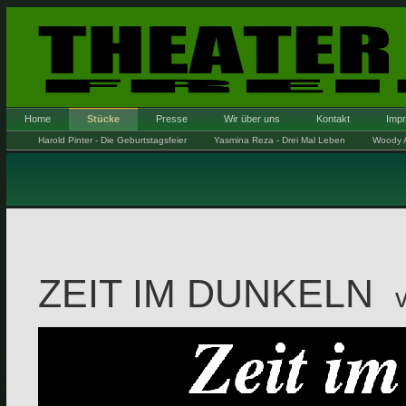
Home
Stücke
Presse
Wir über uns
Kontakt
Imp
Harold Pinter - Die Geburtstagsfeier
Yasmina Reza - Drei Mal Leben
Woody A
ZEIT IM DUNKELN
vo